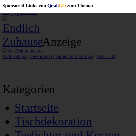
Bypass
Sponsored Links von
Quali
GO
zum Thema:
Anzeige
Partnershops
|
Dekorieren
|
Farben und Formen
|
Das Licht
Kategorien
Startseite
Tischdekoration
Teelichter und Kerzen