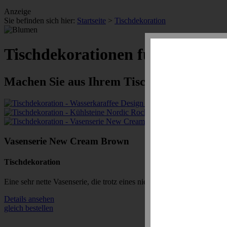
Anzeige
Sie befinden sich hier:
Startseite
>
Tischdekoration
Tischdekorationen für Ihr Zuha
Machen Sie aus Ihrem Tisch eine prachtvol
Vasenserie New Cream Brown
Tischdekoration
Eine sehr nette Vasenserie, die trotz eines niedrigen Preises, sehr ed
Details ansehen
gleich bestellen