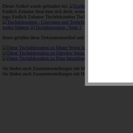
Dieser Artikel wurde gefunden bei:
Endli
Endlich Zuhause freut man sich doch, wenn was Schönes auf dem Tisc
tags: Endlich Zuhause Tischdekoration Tisch Tafel Dekoration Ges
weiter blättern
Ihnen gefallen diese Dekorationsartikel und wollen diese weiterempfeh
Sie finden auch Zusammenstellungen mit Möbel auf der Partnerseite:
Sie finden auch Zusammenstellungen mit Heimtextilien auf der Partner