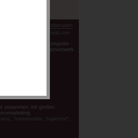
ration.de alle Rechte vorbehalten
Hosting by All-inkl.com
s der
 Netzwerk
 und
Ich
e mich
tet zusammen mit großen
ncemarketing:
ains
,
Tradedoubler
,
Superclix
*,