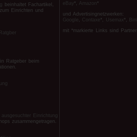
eBay
*,
Amazon
*
og
beinhaltet Fachartikel,
 zum Einrichten und
und Advertisingnetzwerken:
Google
,
Contaxe
*,
Usemax
*,
Bin
mit *markierte Links sind Partner
ein Ratgeber beim
ationen.
d ausgesuchter Einrichtung
hops zusammengetragen.