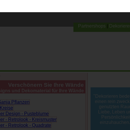
Anzeige
Partnershops
|
Dekoriere
n
Verschönern Sie Ihre Wände
igns und Dekomaterial für Ihre Wände
"Dekorieren bedeu
einen rein zweck
genutzten Ra
Liebe, Leben u
Persönlichkei
einzuhauchen.