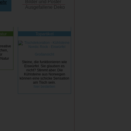
Bilder und Poster
mehr
Ausgefallene Deko
atur
Topartikel
reative
chen,
ür
Großansicht
 Natur
Steine, die funktionieren wie
Eiswürfel. Sie glauben es
nicht? Stimmt aber. Die
Kühlsteine aus Norwegen
können eine schicke Sensation
am Tisch sein.
hier bestellen