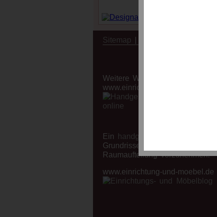
Sitemap
|
Impressum
Weitere Websites aus dem Einr
www.einrichtungsplaner-online.d
Ein
handgezeichneter online-Ei
Grundrisse möbliert werden kö
Raumaufteilung vorzunehmen.
www.einrichtung-und-moebel.de