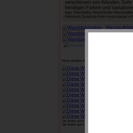
verschönern von Wänden. Sehr v
trendigen Farben und Variatione
tags: Wandtattoo Wandsticker Wandaufkl
Retrolook Quadrate Retro rund orange s
zurück blät
Ihnen gefallen diese Dekorationsartikel und wollen
Sie finden auch Zusammenstellungen mit Möbel au
Sie finden auch Zusammenstellungen mit Heimtexti