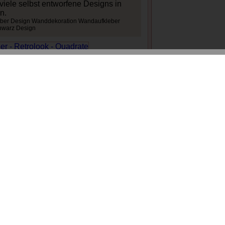
iele selbst entworfene Designs in
n.
eber Design Wanddekoration Wandaufkleber
chwarz Design
Anzeige
tern
 diese weiterempfehlen? Verlinken Sie die Seite auf:
f der Partnerseite:
www.stil-einrichtung.de
lien auf der Partnerseite:
www.stil-textilien.de