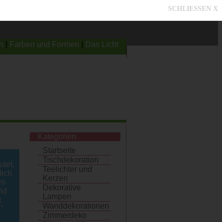
SCHLIESSEN X
n
|
Farben und Formen
|
Das Licht
Kategorien
Startseite
Tischdekoration
tet,
Teelichter und
lich
Kerzen
um
Dekorative
nd
Lampen
t
Wanddekorationen
"
Zimmerdeko