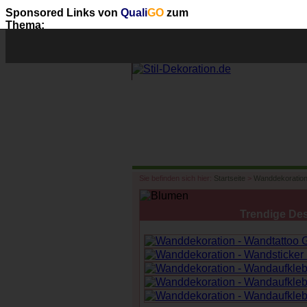
Sponsored Links von
Quali
GO
zum
Thema:
Sie befinden sich hier:
Startseite
>
Wanddekoratio
Trendige Des