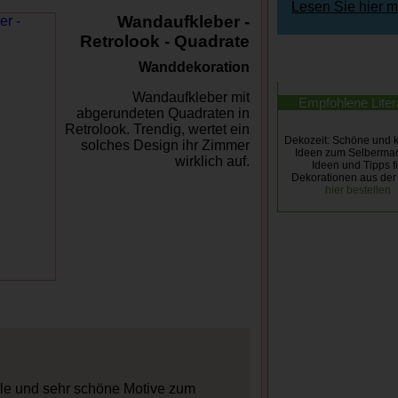
Lesen Sie hier 
Wandaufkleber -
Retrolook - Quadrate
Wanddekoration
Wandaufkleber mit
Empfohlene Liter
abgerundeten Quadraten in
Retrolook. Trendig, wertet ein
Dekozeit: Schöne und k
solches Design ihr Zimmer
Ideen zum Selberma
wirklich auf.
Ideen und Tipps f
Dekorationen aus der
hier bestellen
Details ansehen
gleich bestellen
ele und sehr schöne Motive zum