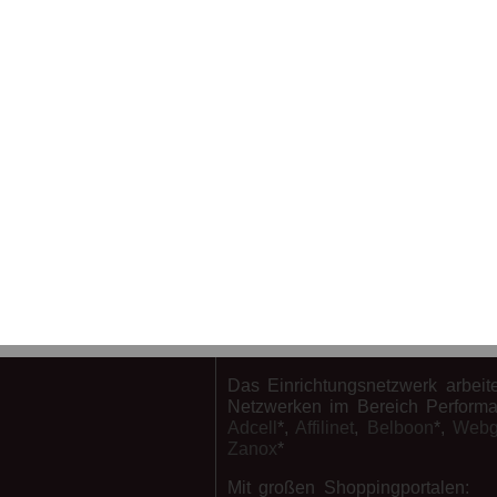
stil-deko
Es freut mich, dass Sie auf eine
Seiten im Einrichtungsnetzwerk
ichtungsnetzwerk:
eingetroffen sind. Hinter diesem
e
stehe ich und bis datto erstelle
betreibe ich alle Seiten alleine. 
wünsche Ihnen weiterhin einen
angenehmen Aufenthalt und freu
Sie bald wieder hier anzutreffen.
nrichtungsplaner
mit dem
Beste Grüße,
nnen, um eine grobe
Sergiu Longodor
Das Einrichtungsnetzwerk arbei
Netzwerken im Bereich Performa
Adcell
*,
Affilinet
,
Belboon
*,
Webg
Zanox
*
Mit großen Shoppingportalen: